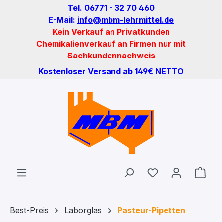
Tel. 06771 - 32 70 460
Zum Hauptinhalt springen
E-Mail:
info@mbm-lehrmittel.de
Kein Verkauf an Privatkunden
Chemikalienverkauf an Firmen nur mit
Sachkundennachweis
Kostenloser Versand ab 149€ NETTO
Du hast 0 Produ
Ware
Best-Preis
Laborglas
Pasteur-Pipetten