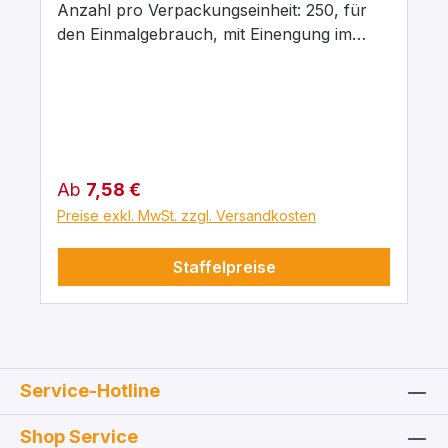
Anzahl pro Verpackungseinheit: 250, für
den Einmalgebrauch, mit Einengung im
Oberteil, ca. 2 ml. Lang ausgezogen, feine
Spitze. Innendurchmesser an der Spitze ca.
1 mm. Mit Verengung für Wattestopfen. Die
dazugehörigen Gummihütchen müssen
separat bestellt werden. Technische
Daten: Volumen: 2 ml Ausführung:
Regulärer Preis:
Ab
7,58 €
Einengung im Oberteil Gesamtlänge: 230
Preise exkl. MwSt. zzgl. Versandkosten
mm Länge der Spitze: ca. 125 mm
Innendurchmesser der Spitze: ca. 0,5 mm
Staffelpreise
Service-Hotline
Shop Service