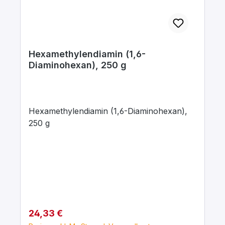
Hexamethylendiamin (1,6-
Diaminohexan), 250 g
Hexamethylendiamin (1,6-Diaminohexan),
250 g
Regulärer Preis:
24,33 €