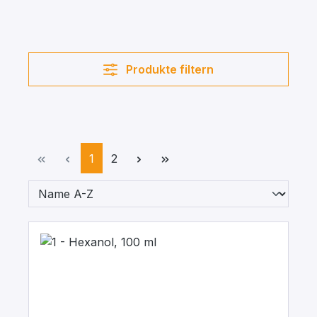
Produkte filtern
Seite
Seite
1
2