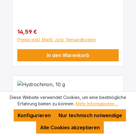
Regulärer Preis:
14,59 €
Preise exkl. MwSt. zzgl. Versandkosten
In den Warenkorb
Diese Website verwendet Cookies, um eine bestmögliche
Erfahrung bieten zu können.
Mehr Informationen ...
Konfigurieren
Nur technisch notwendige
Alle Cookies akzeptieren