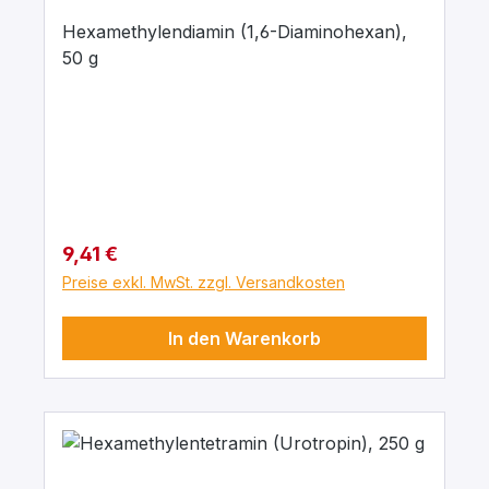
Hexamethylendiamin (1,6-Diaminohexan),
50 g
Regulärer Preis:
9,41 €
Preise exkl. MwSt. zzgl. Versandkosten
In den Warenkorb