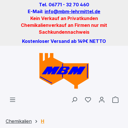
Tel. 06771 - 32 70 460
Zum Hauptinhalt springen
E-Mail:
info@mbm-lehrmittel.de
Kein Verkauf an Privatkunden
Chemikalienverkauf an Firmen nur mit
Sachkundennachweis
Kostenloser Versand ab 149€ NETTO
Du hast 0 Produ
Ware
Chemikalien
H