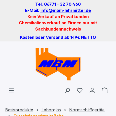
Tel. 06771 - 32 70 460
Zum Hauptinhalt springen
E-Mail:
info@mbm-lehrmittel.de
Kein Verkauf an Privatkunden
Chemikalienverkauf an Firmen nur mit
Sachkundennachweis
Kostenloser Versand ab 149€ NETTO
Du hast 0 Produ
Ware
Basisprodukte
Laborglas
Normschliffgeräte