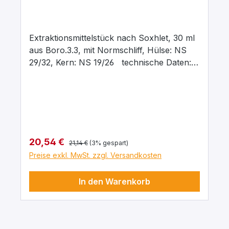
Extraktionsmittelstück nach Soxhlet, 30 ml
aus Boro.3.3, mit Normschliff, Hülse: NS
29/32, Kern: NS 19/26 technische Daten:
Inhalt: 30 ml Hülsenschliff: NS 29/32
Kernschliff: NS 19/26 Material:
Borosilikatglas 3.3
Regulärer Preis:
Verkaufspreis:
20,54 €
21,14 €
(3% gespart)
Preise exkl. MwSt. zzgl. Versandkosten
In den Warenkorb