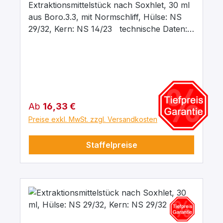
Extraktionsmittelstück nach Soxhlet, 30 ml
aus Boro.3.3, mit Normschliff, Hülse: NS
29/32, Kern: NS 14/23 technische Daten:
Inhalt: 30 ml Hülsenschliff: NS 29/32
Kernschliff: NS 14/23 Material:
Borosilikatglas 3.3
Regulärer Preis:
Ab
16,33 €
Preise exkl. MwSt. zzgl. Versandkosten
Staffelpreise