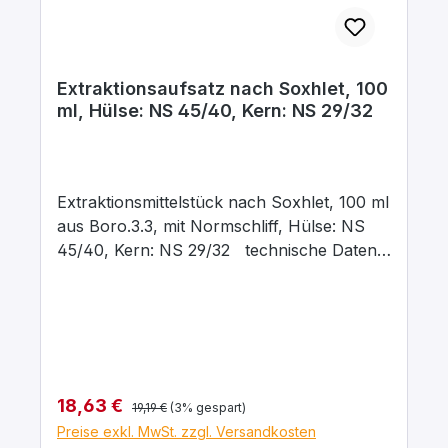
Extraktionsaufsatz nach Soxhlet, 100
ml, Hülse: NS 45/40, Kern: NS 29/32
Extraktionsmittelstück nach Soxhlet, 100 ml
aus Boro.3.3, mit Normschliff, Hülse: NS
45/40, Kern: NS 29/32 technische Daten:
Inhalt: 30 ml Hülsenschliff: NS 45/40
Kernschliff: NS 29/32 Material:
Borosilikatglas 3.3
Regulärer Preis:
Verkaufspreis:
18,63 €
19,19 €
(3% gespart)
Preise exkl. MwSt. zzgl. Versandkosten