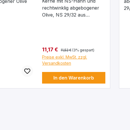
Kerne mit NS-Hahn und
rechtwinklig abgebogener
Olive, NS 29/32 aus
Borosilikatglas 3.3, Kern: NS
29/32, Bohrung: 2,5 mm
Regulärer Preis:
Verkaufspreis:
11,17 €
11,52 €
(3% gespart)
Preise exkl. MwSt. zzgl.
Versandkosten
In den Warenkorb