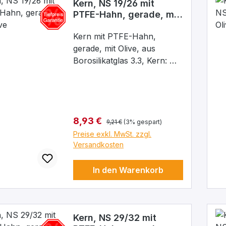
Kern, NS 19/26 mit
PTFE-Hahn, gerade, mit
Olive
Kern mit PTFE-Hahn,
gerade, mit Olive, aus
Borosilikatglas 3.3, Kern: NS
19/26, Bohrung: 2,5 mm
Regulärer Preis:
Verkaufspreis:
8,93 €
9,21 €
(3% gespart)
Preise exkl. MwSt. zzgl.
Versandkosten
In den Warenkorb
Kern, NS 29/32 mit