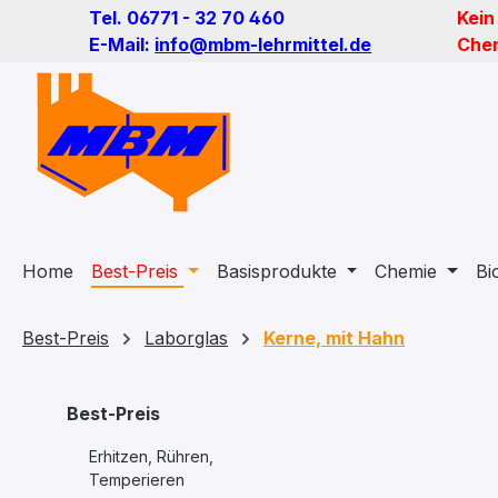
Tel. 06771 - 32 70 460
Kein
m Hauptinhalt springen
Zur Suche springen
Zur Hauptnavigation springen
E-Mail:
info@mbm-lehrmittel.de
Chem
Home
Best-Preis
Basisprodukte
Chemie
Bi
Best-Preis
Laborglas
Kerne, mit Hahn
Best-Preis
Erhitzen, Rühren,
Temperieren