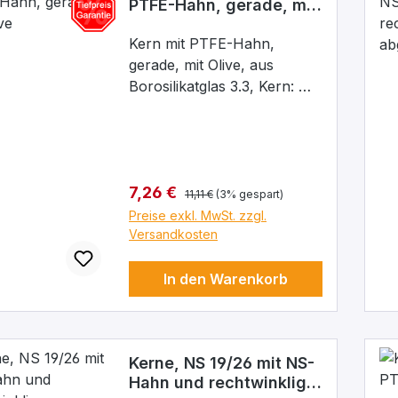
PTFE-Hahn, gerade, mit
Olive
Kern mit PTFE-Hahn,
gerade, mit Olive, aus
Borosilikatglas 3.3, Kern: NS
29/32, Bohrung: 2,5 mm
Regulärer Preis:
Verkaufspreis:
7,26 €
11,11 €
(3% gespart)
Preise exkl. MwSt. zzgl.
Versandkosten
In den Warenkorb
Kerne, NS 19/26 mit NS-
Hahn und rechtwinklig