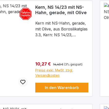
Kern, NS 14/23 mit NS-
Hahn, gerade, mit Olive
Kern mit NS-Hahn, gerade,
mit Olive, aus Borosilikatglas
3.3, Kern: NS 14/23,
Bohrung: 2,5 mm
Regulärer Preis:
Verkaufspreis:
10,27 €
14,40 €
(3% gespart)
Preise exkl. MwSt. zzgl.
Versandkosten
In den Warenkorb