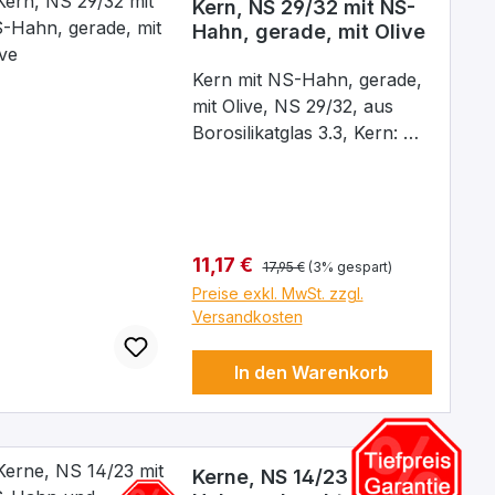
Kern, NS 29/32 mit NS-
Hahn, gerade, mit Olive
Kern mit NS-Hahn, gerade,
mit Olive, NS 29/32, aus
Borosilikatglas 3.3, Kern: NS
29/32, Bohrung: 2,5 mm
Regulärer Preis:
Verkaufspreis:
11,17 €
17,95 €
(3% gespart)
Preise exkl. MwSt. zzgl.
Versandkosten
In den Warenkorb
Kerne, NS 14/23 mit NS-