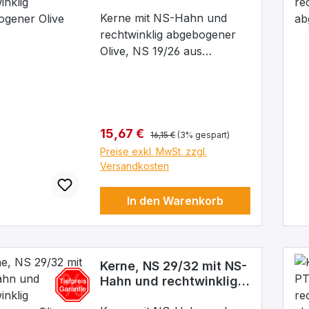
abgebogener Olive
Kerne mit NS-Hahn und
rechtwinklig abgebogener
Olive, NS 19/26 aus
Borosilikatglas 3.3, Kern: NS
19/26, Bohrung: 2,5 mm
Regulärer Preis:
Verkaufspreis:
15,67 €
16,15 €
(3% gespart)
Preise exkl. MwSt. zzgl.
Versandkosten
In den Warenkorb
Kerne, NS 29/32 mit NS-
Hahn und rechtwinklig
abgebogener Olive