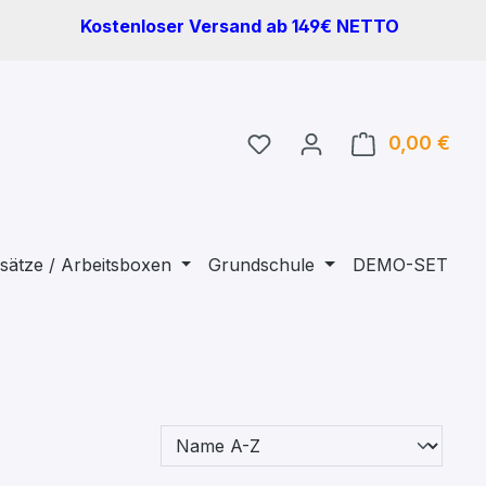
Kostenloser Versand ab 149€ NETTO
Du hast 0 Produkte auf 
0,00 €
Ware
sätze / Arbeitsboxen
Grundschule
DEMO-SET