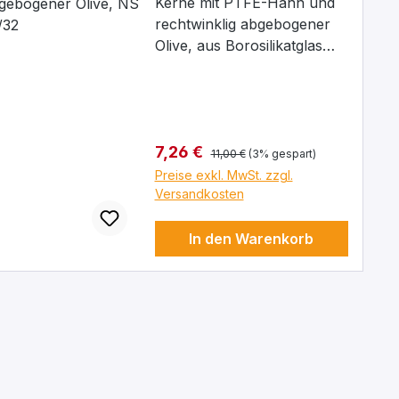
abgebogener Olive, NS
Kerne mit PTFE-Hahn und
29/32
rechtwinklig abgebogener
Olive, aus Borosilikatglas
3.3, Kern: NS 29/32,
Bohrung: 2,5 mm
Regulärer Preis:
Verkaufspreis:
7,26 €
11,00 €
(3% gespart)
Preise exkl. MwSt. zzgl.
Versandkosten
In den Warenkorb