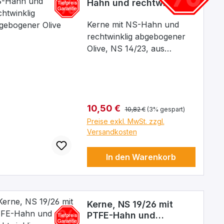
Hahn und rechtwinklig
abgebogener Olive
Kerne mit NS-Hahn und
rechtwinklig abgebogener
Olive, NS 14/23, aus
Borosilikatglas 3.3, Kern: NS
14/23, Bohrung: 2,5 mm
Regulärer Preis:
Verkaufspreis:
10,50 €
10,82 €
(3% gespart)
Preise exkl. MwSt. zzgl.
Versandkosten
In den Warenkorb
Kerne, NS 19/26 mit
PTFE-Hahn und