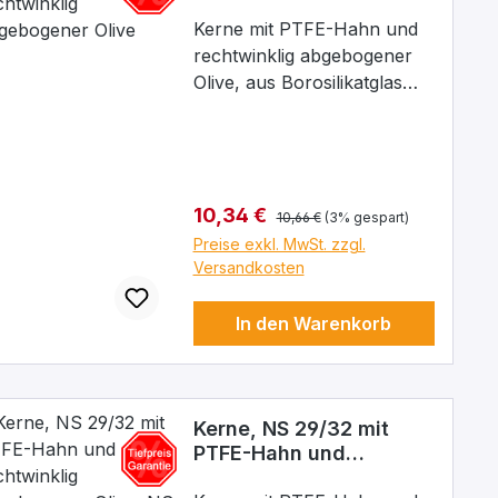
rechtwinklig
abgebogener Olive
Kerne mit PTFE-Hahn und
rechtwinklig abgebogener
Olive, aus Borosilikatglas
3.3, Kern: NS 19/26,
Bohrung: 2,5 mm
Regulärer Preis:
Verkaufspreis:
10,34 €
10,66 €
(3% gespart)
Preise exkl. MwSt. zzgl.
Versandkosten
In den Warenkorb
Kerne, NS 29/32 mit
PTFE-Hahn und
rechtwinklig