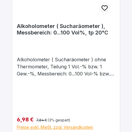
Alkoholometer ( Sucharäometer ),
Messbereich: 0...100 Vol%, tp 20°C
Alkoholometer ( Sucharäometer ) ohne
Thermometer, Teilung 1 Vol.-% bzw. 1
Gew.-%, Messbereich: 0...100 Vol-% bzw.
0...100 Gew.-%, Länge ca. 280 mm.
Geeignet für Bestimmung des
Alkoholgehaltes von Wasser/Ethanol-
Gemischen bei 20°C Anwendung:
Aräometer nach Din zur Dichtebestimmung
von Flüssigkeiten. Die Dichte einer
Regulärer Preis:
Verkaufspreis:
6,98 €
7,84 €
(3% gespart)
Flüssigkeit stellt die Zahl dar, die aussagt
Preise exkl. MwSt. zzgl. Versandkosten
wieviel Gramm 1 ml dieser Flüssigkeit wiegt.