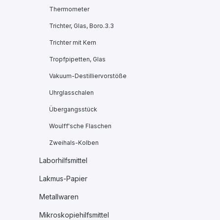
Thermometer
Trichter, Glas, Boro.3.3
Trichter mit Kern
Tropfpipetten, Glas
Vakuum-Destilliervorstöße
Uhrglasschalen
Übergangsstück
Woulff'sche Flaschen
Zweihals-Kolben
Laborhilfsmittel
Lakmus-Papier
Metallwaren
Mikroskopiehilfsmittel