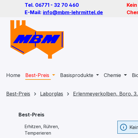
Tel. 06771 - 32 70 460
Kein
m Hauptinhalt springen
Zur Suche springen
Zur Hauptnavigation springen
E-Mail:
info@mbm-lehrmittel.de
Chem
Home
Best-Preis
Basisprodukte
Chemie
Bi
Best-Preis
Laborglas
Erlenmeyerkolben, Boro. 3.
Best-Preis
Erhitzen, Rühren,
Kei
Temperieren