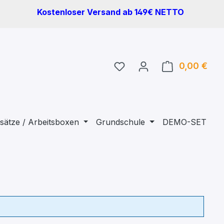
Kostenloser Versand ab 149€ NETTO
Du hast 0 Produkte auf 
0,00 €
Ware
sätze / Arbeitsboxen
Grundschule
DEMO-SET