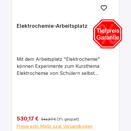
Elektrochemie-Arbeitsplatz
Mit dem Arbeitsplatz "Elektrochemie"
können Experimente zum Kursthema
Elektrochemie von Schülern selbst
durchgeführt werden. Auf diese Weise
steigt die Motivation zur Bearbeitung dieses
nicht immer ganz einfachen Themas. Der
Elektrochemie-Arbeitsplatz beinhaltet alle
für die Versuche notwendigen Geräte,
Elektroden und Zubehör sowie eine
Regulärer Preis:
Verkaufspreis:
530,17 €
546,57 €
(3% gespart)
ausführliche Versuchsanleitung. Alle
Preise exkl. MwSt. zzgl. Versandkosten
Einzelteile sind in einer Schaumstoffform