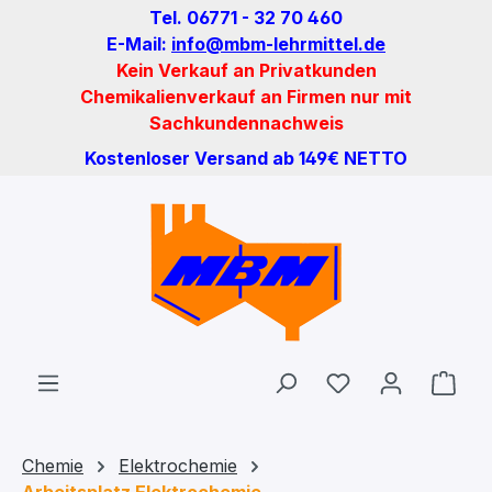
Tel. 06771 - 32 70 460
Zum Hauptinhalt springen
E-Mail:
info@mbm-lehrmittel.de
Kein Verkauf an Privatkunden
Chemikalienverkauf an Firmen nur mit
Sachkundennachweis
Kostenloser Versand ab 149€ NETTO
Du hast 0 Produ
Ware
Chemie
Elektrochemie