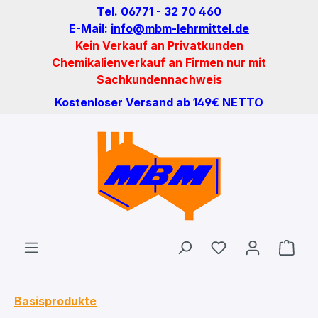
Tel. 06771 - 32 70 460
Zum Hauptinhalt springen
E-Mail:
info@mbm-lehrmittel.de
Kein Verkauf an Privatkunden
Chemikalienverkauf an Firmen nur mit
Sachkundennachweis
Kostenloser Versand ab 149€ NETTO
Du hast 0 Produ
Ware
Basisprodukte