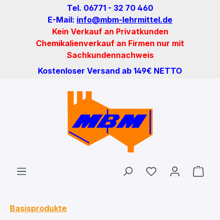
Tel. 06771 - 32 70 460
Zum Hauptinhalt springen
E-Mail:
info@mbm-lehrmittel.de
Kein Verkauf an Privatkunden
Chemikalienverkauf an Firmen nur mit
Sachkundennachweis
Kostenloser Versand ab 149€ NETTO
Du hast 0 Produ
Ware
Basisprodukte