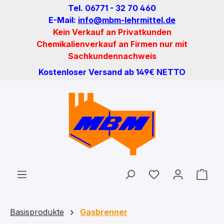
Tel. 06771 - 32 70 460
Zum Hauptinhalt springen
E-Mail:
info@mbm-lehrmittel.de
Kein Verkauf an Privatkunden
Chemikalienverkauf an Firmen nur mit
Sachkundennachweis
Kostenloser Versand ab 149€ NETTO
Du hast 0 Produ
Ware
Basisprodukte
Gasbrenner