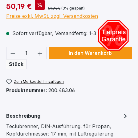
%
50,19 €
51,74 €
(3% gespart)
Preise exkl. MwSt. zzgl. Versandkosten
Sofort verfügbar, Versandfertig: 1-3 Arbeitstage
Produkt Anzahl: Gib den gewünschten We
In den Warenkorb
Stück
Zum Merkzettel hinzufügen
Produktnummer:
200.483.06
Beschreibung
Teclubrenner, DIN-Ausführung, für Propan,
Kopfdurchmesser: 17 mm, mit Luftregulierung,