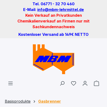
Tel. 06771 - 32 70 460
Zum Hauptinhalt springen
E-Mail:
info@mbm-lehrmittel.de
Kein Verkauf an Privatkunden
Chemikalienverkauf an Firmen nur mit
Sachkundennachweis
Kostenloser Versand ab 149€ NETTO
Du hast 0 Produ
Ware
Basisprodukte
Gasbrenner