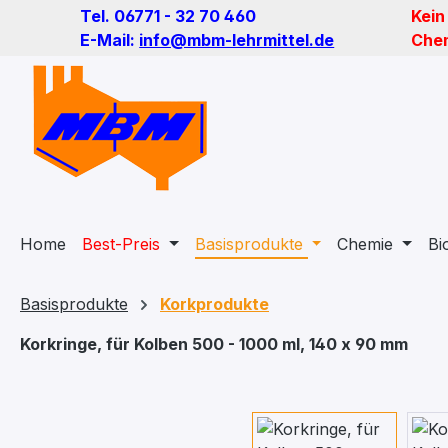
Tel. 06771 - 32 70 460
Kein
m Hauptinhalt springen
Zur Suche springen
Zur Hauptnavigation springen
E-Mail:
info@mbm-lehrmittel.de
Chem
Home
Best-Preis
Basisprodukte
Chemie
Bi
Basisprodukte
Korkprodukte
Korkringe, für Kolben 500 - 1000 ml, 140 x 90 mm
Bildergalerie überspringen