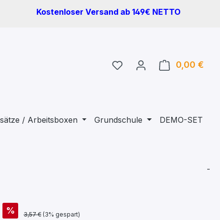
Kostenloser Versand ab 149€ NETTO
Du hast 0 Produkte auf 
0,00 €
Ware
sätze / Arbeitsboxen
Grundschule
DEMO-SET
-
%
3,57 €
(3% gespart)