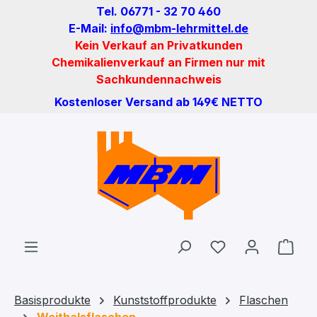
Tel. 06771 - 32 70 460
Zum Hauptinhalt springen
E-Mail:
info@mbm-lehrmittel.de
Kein Verkauf an Privatkunden
Chemikalienverkauf an Firmen nur mit
Sachkundennachweis
Kostenloser Versand ab 149€ NETTO
Du hast 0 Produ
Ware
Basisprodukte
Kunststoffprodukte
Flaschen