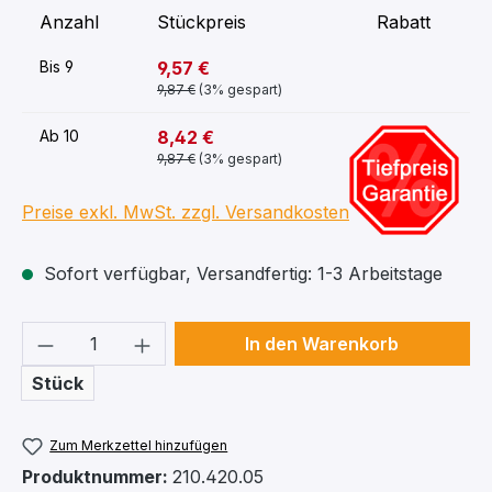
Anzahl
Stückpreis
Rabatt
9,57 €
Bis
9
9,87 €
(3% gespart)
-12%
8,42 €
Ab
10
9,87 €
(3% gespart)
Preise exkl. MwSt. zzgl. Versandkosten
Sofort verfügbar, Versandfertig: 1-3 Arbeitstage
Produkt Anzahl: Gib den gewünschten We
In den Warenkorb
Stück
Zum Merkzettel hinzufügen
Produktnummer:
210.420.05