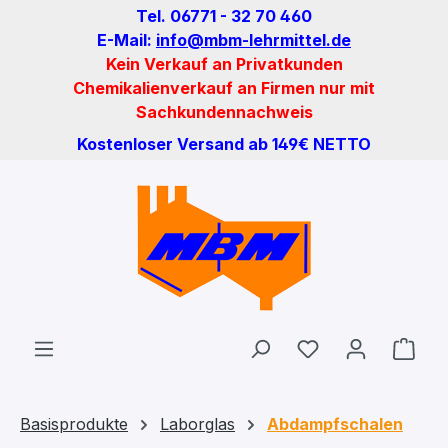
Tel. 06771 - 32 70 460
Zum Hauptinhalt springen
E-Mail:
info@mbm-lehrmittel.de
Kein Verkauf an Privatkunden
Chemikalienverkauf an Firmen nur mit
Sachkundennachweis
Kostenloser Versand ab 149€ NETTO
Du hast 0 Produ
Ware
Basisprodukte
Laborglas
Abdampfschalen