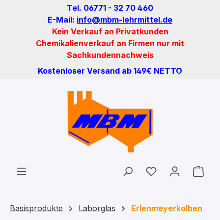
Tel. 06771 - 32 70 460
Zum Hauptinhalt springen
E-Mail:
info@mbm-lehrmittel.de
Kein Verkauf an Privatkunden
Chemikalienverkauf an Firmen nur mit
Sachkundennachweis
Kostenloser Versand ab 149€ NETTO
Du hast 0 Produ
Ware
Basisprodukte
Laborglas
Erlenmeyerkolben