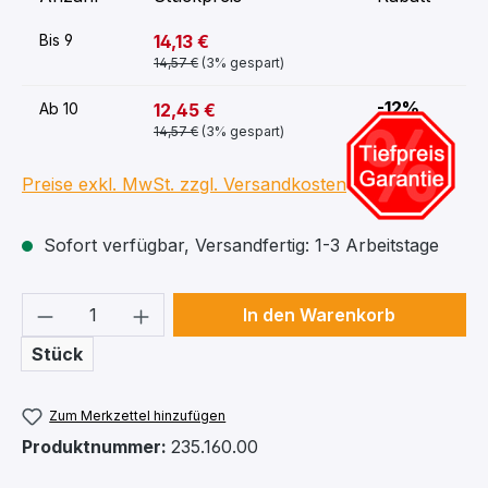
14,13 €
Bis
9
14,57 €
(3% gespart)
-12%
12,45 €
Ab
10
14,57 €
(3% gespart)
Preise exkl. MwSt. zzgl. Versandkosten
Sofort verfügbar, Versandfertig: 1-3 Arbeitstage
Produkt Anzahl: Gib den gewünschten We
In den Warenkorb
Stück
Zum Merkzettel hinzufügen
Produktnummer:
235.160.00