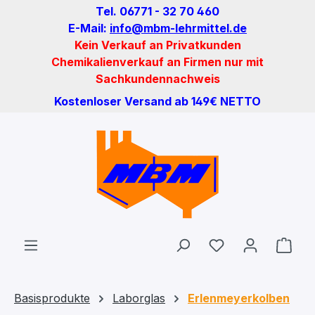
Tel. 06771 - 32 70 460
Zum Hauptinhalt springen
E-Mail:
info@mbm-lehrmittel.de
Kein Verkauf an Privatkunden
Chemikalienverkauf an Firmen nur mit
Sachkundennachweis
Kostenloser Versand ab 149€ NETTO
Du hast 0 Produ
Ware
Basisprodukte
Laborglas
Erlenmeyerkolben