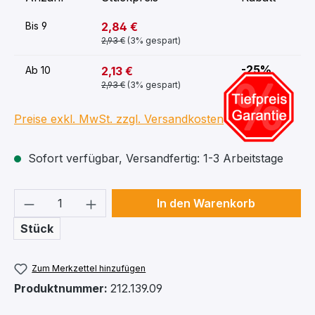
2,84 €
Bis
9
2,93 €
(3% gespart)
-25%
2,13 €
Ab
10
2,93 €
(3% gespart)
Preise exkl. MwSt. zzgl. Versandkosten
Sofort verfügbar, Versandfertig: 1-3 Arbeitstage
Produkt Anzahl: Gib den gewünschten We
In den Warenkorb
Stück
Zum Merkzettel hinzufügen
Produktnummer:
212.139.09