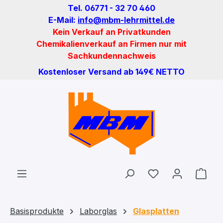
Tel. 06771 - 32 70 460
Zum Hauptinhalt springen
E-Mail:
info@mbm-lehrmittel.de
Kein Verkauf an Privatkunden
Chemikalienverkauf an Firmen nur mit
Sachkundennachweis
Kostenloser Versand ab 149€ NETTO
Du hast 0 Produ
Ware
Basisprodukte
Laborglas
Glasplatten