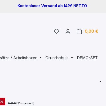
Kostenloser Versand ab 149€ NETTO
Du hast 0 Produkte auf 
0,00 €
Ware
sätze / Arbeitsboxen
Grundschule
DEMO-SET
-
%
3,21 €
(3% gespart)