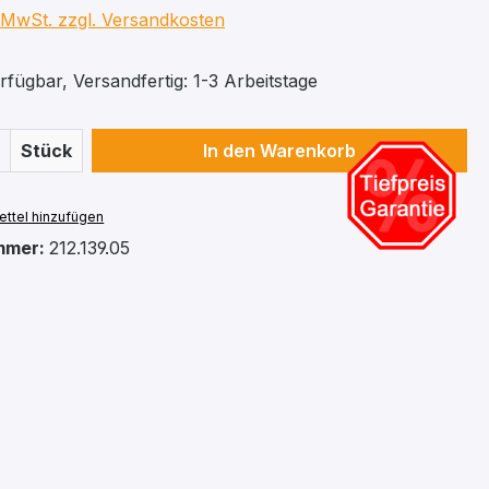
. MwSt. zzgl. Versandkosten
fügbar, Versandfertig: 1-3 Arbeitstage
 Anzahl: Gib den gewünschten Wert ein 
Stück
In den Warenkorb
ttel hinzufügen
mmer:
212.139.05