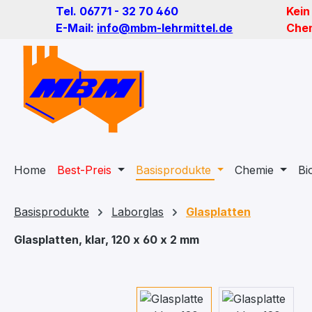
Tel. 06771 - 32 70 460
Kein
m Hauptinhalt springen
Zur Suche springen
Zur Hauptnavigation springen
E-Mail:
info@mbm-lehrmittel.de
Chem
Home
Best-Preis
Basisprodukte
Chemie
Bi
Basisprodukte
Laborglas
Glasplatten
Glasplatten, klar, 120 x 60 x 2 mm
Bildergalerie überspringen