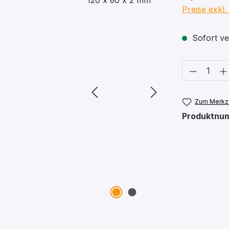
Preise exkl
Sofort ver
Produkt
Zum Merkze
Produktnu