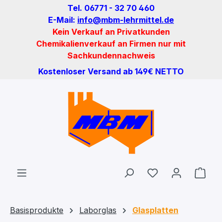
Tel. 06771 - 32 70 460
Zum Hauptinhalt springen
E-Mail:
info@mbm-lehrmittel.de
Kein Verkauf an Privatkunden
Chemikalienverkauf an Firmen nur mit
Sachkundennachweis
Kostenloser Versand ab 149€ NETTO
Du hast 0 Produ
Ware
Basisprodukte
Laborglas
Glasplatten