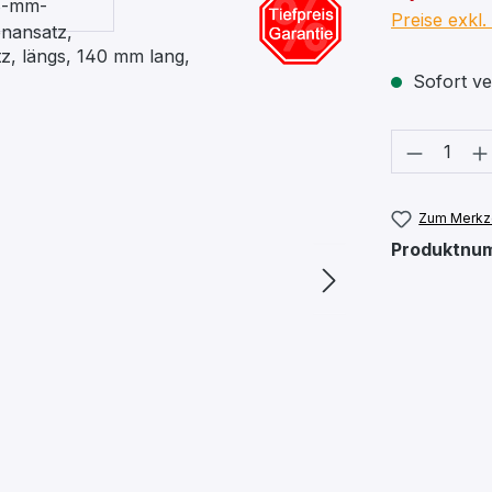
Preise exkl
Sofort ver
Produkt
Zum Merkze
Produktnu