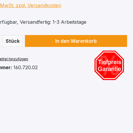
. MwSt. zzgl. Versandkosten
fügbar, Versandfertig: 1-3 Arbeitstage
 Anzahl: Gib den gewünschten Wert ein 
Stück
In den Warenkorb
ttel hinzufügen
mmer:
160.720.02