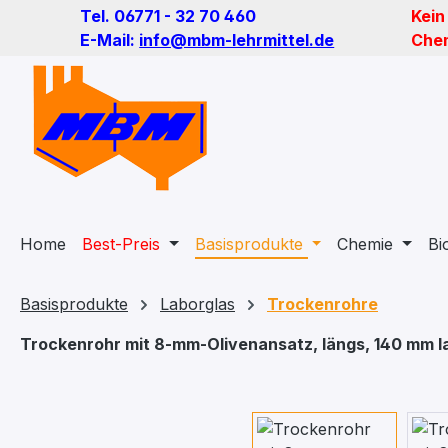
Tel. 06771 - 32 70 460
Kein
m Hauptinhalt springen
Zur Suche springen
Zur Hauptnavigation springen
E-Mail:
info@mbm-lehrmittel.de
Chem
Home
Best-Preis
Basisprodukte
Chemie
Bi
Basisprodukte
Laborglas
Trockenrohre
Trockenrohr mit 8-mm-Olivenansatz, längs, 140 mm l
Bildergalerie überspringen