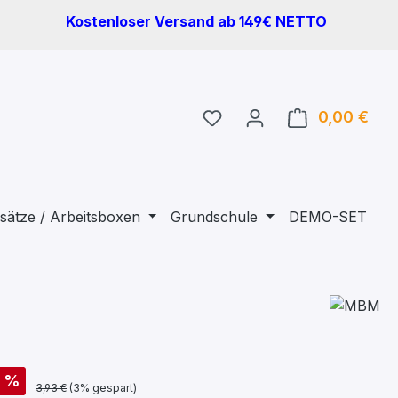
Kostenloser Versand ab 149€ NETTO
Du hast 0 Produkte auf 
0,00 €
Ware
sätze / Arbeitsboxen
Grundschule
DEMO-SET
%
3,93 €
(3% gespart)