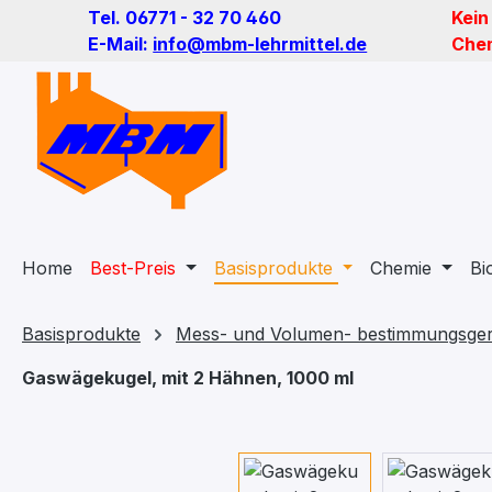
Tel. 06771 - 32 70 460
Kein
m Hauptinhalt springen
Zur Suche springen
Zur Hauptnavigation springen
E-Mail:
info@mbm-lehrmittel.de
Chem
Home
Best-Preis
Basisprodukte
Chemie
Bi
Basisprodukte
Mess- und Volumen- bestimmungsger
Gaswägekugel, mit 2 Hähnen, 1000 ml
Bildergalerie überspringen