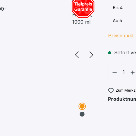
Bis
4
Ab
5
Preise exkl
Sofort ver
Produkt
Zum Merkze
Produktnu