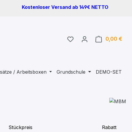
Kostenloser Versand ab 149€ NETTO
Du hast 0 Produkte auf 
0,00 €
Ware
sätze / Arbeitsboxen
Grundschule
DEMO-SET
Stückpreis
Rabatt