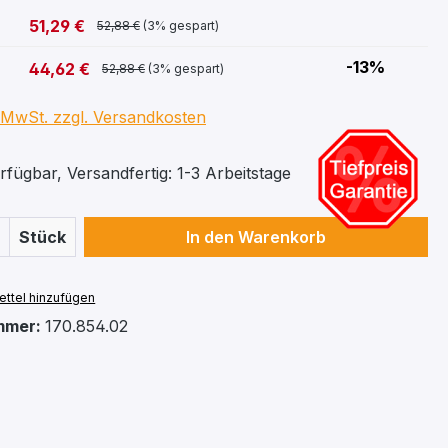
51,29 €
52,88 €
(3% gespart)
-13%
44,62 €
52,88 €
(3% gespart)
. MwSt. zzgl. Versandkosten
fügbar, Versandfertig: 1-3 Arbeitstage
 Anzahl: Gib den gewünschten Wert ein 
Stück
In den Warenkorb
ttel hinzufügen
mmer:
170.854.02