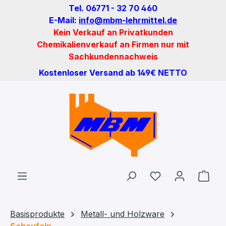
Tel. 06771 - 32 70 460
Zum Hauptinhalt springen
E-Mail:
info@mbm-lehrmittel.de
Kein Verkauf an Privatkunden
Chemikalienverkauf an Firmen nur mit
Sachkundennachweis
Kostenloser Versand ab 149€ NETTO
Du hast 0 Produ
Ware
Basisprodukte
Metall- und Holzware