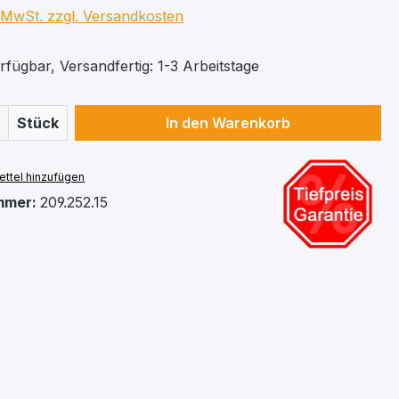
. MwSt. zzgl. Versandkosten
fügbar, Versandfertig: 1-3 Arbeitstage
 Anzahl: Gib den gewünschten Wert ein 
Stück
In den Warenkorb
ttel hinzufügen
mmer:
209.252.15