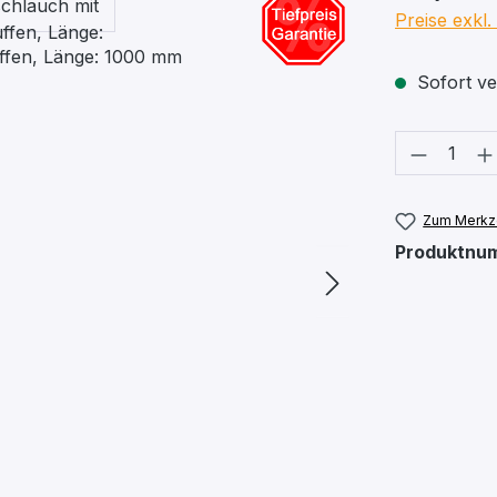
Preise exkl
Sofort ver
Produkt
Zum Merkze
Produktnu