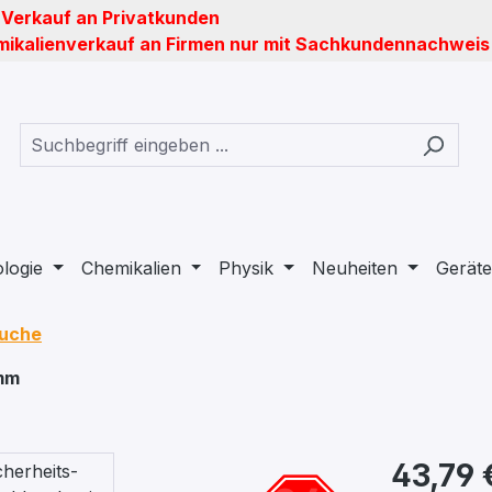
 Verkauf an Privatkunden
ikalienverkauf an Firmen nur mit Sachkundennachweis
ologie
Chemikalien
Physik
Neuheiten
Geräte
äuche
 mm
43,79 