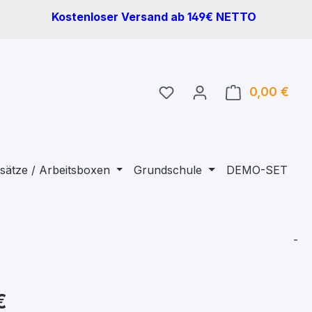
Kostenloser Versand ab 149€ NETTO
Du hast 0 Produkte auf 
0,00 €
Ware
sätze / Arbeitsboxen
Grundschule
DEMO-SET
-
€