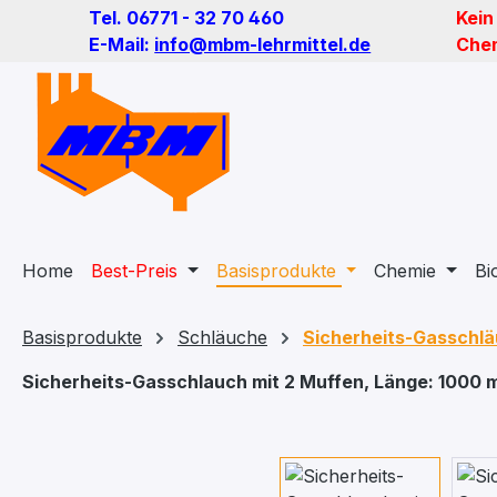
Tel. 06771 - 32 70 460
Kein
m Hauptinhalt springen
Zur Suche springen
Zur Hauptnavigation springen
E-Mail:
info@mbm-lehrmittel.de
Chem
Home
Best-Preis
Basisprodukte
Chemie
Bi
Basisprodukte
Schläuche
Sicherheits-Gasschl
Sicherheits-Gasschlauch mit 2 Muffen, Länge: 1000
Bildergalerie überspringen