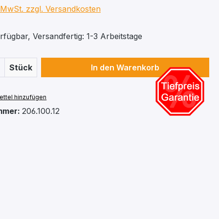
. MwSt. zzgl. Versandkosten
fügbar, Versandfertig: 1-3 Arbeitstage
 Anzahl: Gib den gewünschten Wert ein 
Stück
In den Warenkorb
ttel hinzufügen
mmer:
206.100.12