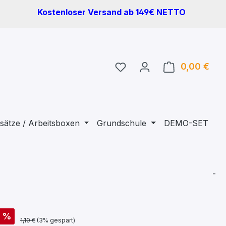
Kostenloser Versand ab 149€ NETTO
Du hast 0 Produkte auf 
0,00 €
Ware
sätze / Arbeitsboxen
Grundschule
DEMO-SET
-
%
1,10 €
(3% gespart)