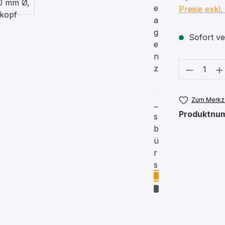
Preise exkl
Sofort ver
Produkt
Zum Merkze
Produktnu