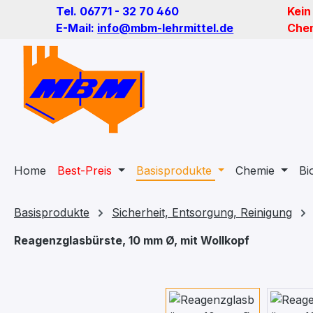
Tel. 06771 - 32 70 460
Kein
m Hauptinhalt springen
Zur Suche springen
Zur Hauptnavigation springen
E-Mail:
info@mbm-lehrmittel.de
Chem
Home
Best-Preis
Basisprodukte
Chemie
Bi
Basisprodukte
Sicherheit, Entsorgung, Reinigung
Reagenzglasbürste, 10 mm Ø, mit Wollkopf
Bildergalerie überspringen