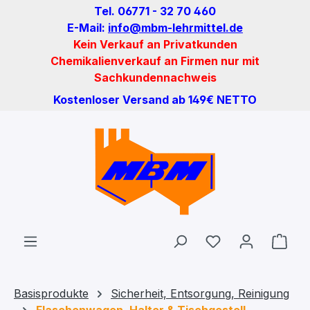
Tel. 06771 - 32 70 460
Zum Hauptinhalt springen
E-Mail:
info@mbm-lehrmittel.de
Kein Verkauf an Privatkunden
Chemikalienverkauf an Firmen nur mit
Sachkundennachweis
Kostenloser Versand ab 149€ NETTO
Du hast 0 Produ
Ware
Basisprodukte
Sicherheit, Entsorgung, Reinigung