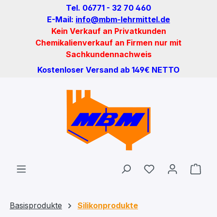
Tel. 06771 - 32 70 460
Zum Hauptinhalt springen
E-Mail:
info@mbm-lehrmittel.de
Kein Verkauf an Privatkunden
Chemikalienverkauf an Firmen nur mit
Sachkundennachweis
Kostenloser Versand ab 149€ NETTO
Du hast 0 Produ
Ware
Basisprodukte
Silikonprodukte