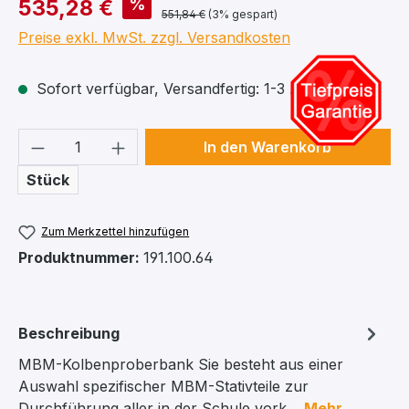
%
535,28 €
551,84 €
(3% gespart)
Preise exkl. MwSt. zzgl. Versandkosten
Sofort verfügbar, Versandfertig: 1-3 Arbeitstage
Produkt Anzahl: Gib den gewünschten We
In den Warenkorb
Stück
Zum Merkzettel hinzufügen
Produktnummer:
191.100.64
Beschreibung
MBM-Kolbenproberbank Sie besteht aus einer
Auswahl spezifischer MBM-Stativteile zur
Durchführung aller in der Schule vork…
Mehr