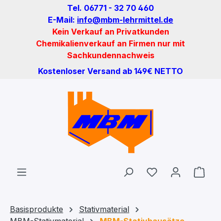
Tel. 06771 - 32 70 460
Zum Hauptinhalt springen
E-Mail:
info@mbm-lehrmittel.de
Kein Verkauf an Privatkunden
Chemikalienverkauf an Firmen nur mit
Sachkundennachweis
Kostenloser Versand ab 149€ NETTO
Du hast 0 Produ
Ware
Basisprodukte
Stativmaterial