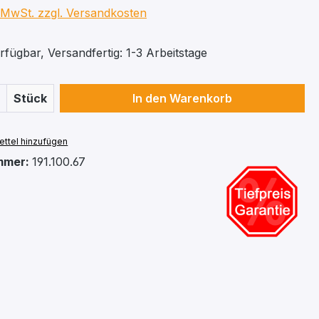
. MwSt. zzgl. Versandkosten
fügbar, Versandfertig: 1-3 Arbeitstage
 Anzahl: Gib den gewünschten Wert ein 
Stück
In den Warenkorb
ttel hinzufügen
mmer:
191.100.67