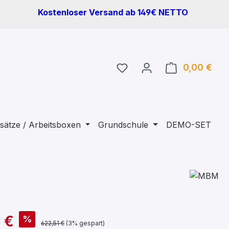
Kostenloser Versand ab 149€ NETTO
Du hast 0 Produkte auf 
0,00 €
Ware
sätze / Arbeitsboxen
Grundschule
DEMO-SET
 €
%
622,51 €
(3% gespart)