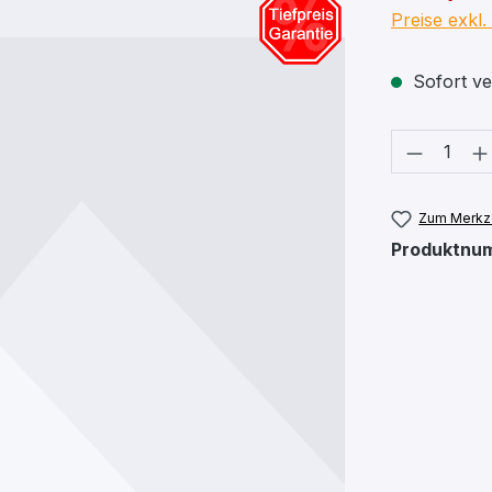
Preise exkl
Sofort ver
Produkt
Zum Merkze
Produktnu