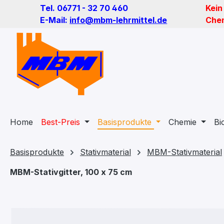
Tel. 06771 - 32 70 460
Kein
m Hauptinhalt springen
Zur Suche springen
Zur Hauptnavigation springen
E-Mail:
info@mbm-lehrmittel.de
Chem
Home
Best-Preis
Basisprodukte
Chemie
Bi
Basisprodukte
Stativmaterial
MBM-Stativmaterial
MBM-Stativgitter, 100 x 75 cm
Bildergalerie überspringen