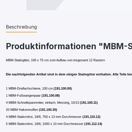
Beschreibung
Produktinformationen "MBM-Sta
MBM-Stativgitter, 100 x 75 cm
zum Aufbau von insgesamt 12 Rastern
Die nachfolgenden Artikel sind in dem obigen Stativgitter enthalten. Alle Teile k
1 MBM-Dreifachschiene, 100 cm
(191.100.00)
1 MBM-Fußwangenpaar
(191.100.08)
4
MBM-Schnellspannreiter, einfach, Messing
, 10/13
(191.100.11)
20 MBM-Hakenmuffen
(191.100.30)
4 MBM-Stativrohre, 18/8, 750 x 13 mm Durchmesser
(191.110.12)
5 MBM-Stativrohre, 18/8, 1000 x 10 mm Durchmesser
(191.112.14)