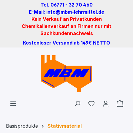
Tel. 06771 - 32 70 460
Zum Hauptinhalt springen
E-Mail:
info@mbm-lehrmittel.de
Kein Verkauf an Privatkunden
Chemikalienverkauf an Firmen nur mit
Sachkundennachweis
Kostenloser Versand ab 149€ NETTO
Du hast 0 Produ
Ware
Basisprodukte
Stativmaterial