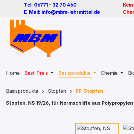
Tel. 06771 - 32 70 460
Kein
m Hauptinhalt springen
Zur Suche springen
Zur Hauptnavigation springen
E-Mail:
info@mbm-lehrmittel.de
Chem
Home
Best-Preis
Basisprodukte
Chemie
Bi
Basisprodukte
Stopfen
PP-Stopfen
Stopfen, NS 19/26, für Normschliffe aus Polypropylen
Bildergalerie überspringen