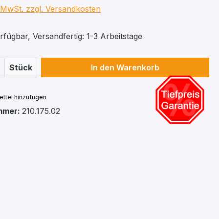
. MwSt. zzgl. Versandkosten
fügbar, Versandfertig: 1-3 Arbeitstage
 Anzahl: Gib den gewünschten Wert ein 
Stück
In den Warenkorb
ttel hinzufügen
mmer:
210.175.02