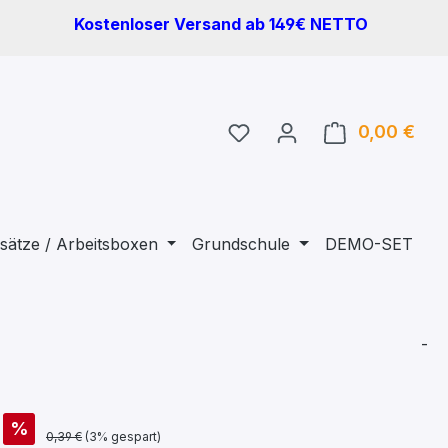
Kostenloser Versand ab 149€ NETTO
Du hast 0 Produkte auf 
0,00 €
Ware
sätze / Arbeitsboxen
Grundschule
DEMO-SET
-
%
0,39 €
(3% gespart)