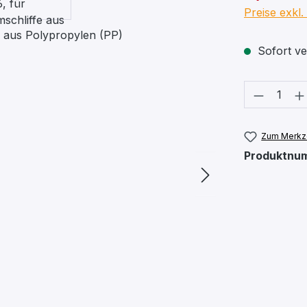
Preise exkl
Sofort ver
Produkt
Zum Merkze
Produktnu