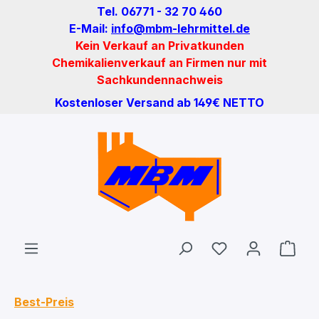
Tel. 06771 - 32 70 460
Zum Hauptinhalt springen
E-Mail:
info@mbm-lehrmittel.de
Kein Verkauf an Privatkunden
Chemikalienverkauf an Firmen nur mit
Sachkundennachweis
Kostenloser Versand ab 149€ NETTO
Du hast 0 Produ
Ware
Best-Preis