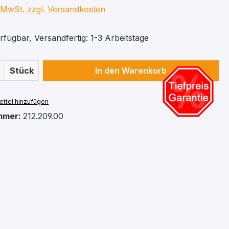
. MwSt. zzgl. Versandkosten
fügbar, Versandfertig: 1-3 Arbeitstage
 Anzahl: Gib den gewünschten Wert ein 
Stück
In den Warenkorb
ttel hinzufügen
mmer:
212.209.00