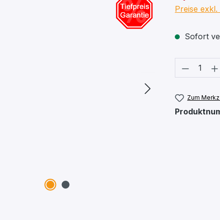
Preise exkl
Sofort ver
Produkt
Zum Merkze
Produktnu