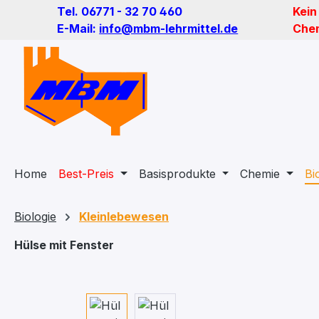
Tel. 06771 - 32 70 460
Kein
m Hauptinhalt springen
Zur Suche springen
Zur Hauptnavigation springen
E-Mail:
info@mbm-lehrmittel.de
Chem
Home
Best-Preis
Basisprodukte
Chemie
Bi
Biologie
Kleinlebewesen
Hülse mit Fenster
Bildergalerie überspringen