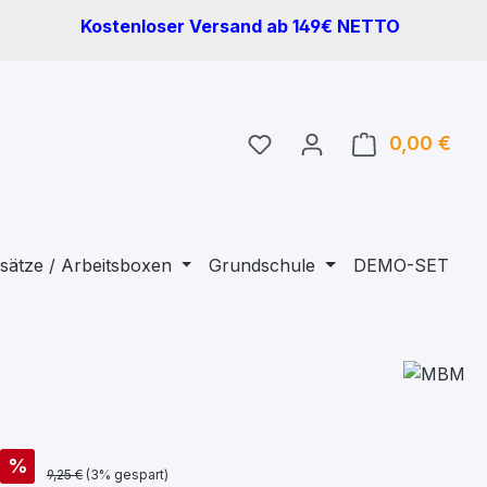
Kostenloser Versand ab 149€ NETTO
Du hast 0 Produkte auf 
0,00 €
Ware
sätze / Arbeitsboxen
Grundschule
DEMO-SET
%
9,25 €
(3% gespart)