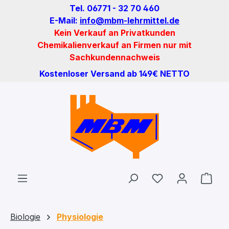
Tel. 06771 - 32 70 460
Zum Hauptinhalt springen
E-Mail:
info@mbm-lehrmittel.de
Kein Verkauf an Privatkunden
Chemikalienverkauf an Firmen nur mit
Sachkundennachweis
Kostenloser Versand ab 149€ NETTO
Du hast 0 Produ
Ware
Biologie
Physiologie