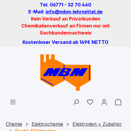
Tel. 06771 - 32 70 460
Zum Hauptinhalt springen
E-Mail:
info@mbm-lehrmittel.de
Kein Verkauf an Privatkunden
Chemikalienverkauf an Firmen nur mit
Sachkundennachweis
Kostenloser Versand ab 149€ NETTO
Du hast 0 Produ
Ware
Chemie
Elektrochemie
Elektroden + Zubehör