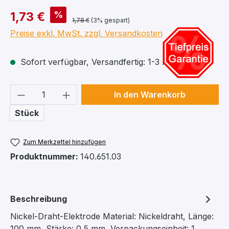
%
1,73 €
1,78 €
(3% gespart)
Preise exkl. MwSt. zzgl. Versandkosten
Sofort verfügbar, Versandfertig: 1-3 Arbeitstage
Produkt Anzahl: Gib den gewünschten We
In den Warenkorb
Stück
Zum Merkzettel hinzufügen
Produktnummer:
140.651.03
Beschreibung
Nickel-Draht-Elektrode Material: Nickeldraht, Länge:
100 mm, Stärke: 0,5 mm, Verpackungseinheit: 1