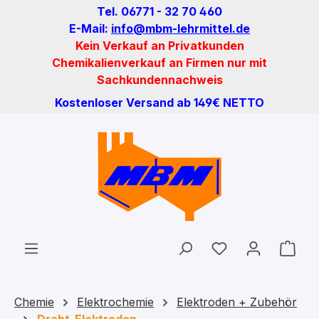
Tel. 06771 - 32 70 460
Zum Hauptinhalt springen
E-Mail:
info@mbm-lehrmittel.de
Kein Verkauf an Privatkunden
Chemikalienverkauf an Firmen nur mit
Sachkundennachweis
Kostenloser Versand ab 149€ NETTO
Du hast 0 Produ
Ware
Chemie
Elektrochemie
Elektroden + Zubehör