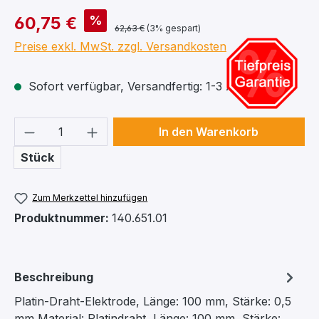
%
60,75 €
62,63 €
(3% gespart)
Preise exkl. MwSt. zzgl. Versandkosten
Sofort verfügbar, Versandfertig: 1-3 Arbeitstage
Produkt Anzahl: Gib den gewünschten We
In den Warenkorb
Stück
Zum Merkzettel hinzufügen
Produktnummer:
140.651.01
Beschreibung
Platin-Draht-Elektrode, Länge: 100 mm, Stärke: 0,5
mm Material: Platindraht, Länge: 100 mm, Stärke: