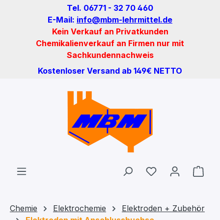
Tel. 06771 - 32 70 460
Zum Hauptinhalt springen
E-Mail:
info@mbm-lehrmittel.de
Kein Verkauf an Privatkunden
Chemikalienverkauf an Firmen nur mit
Sachkundennachweis
Kostenloser Versand ab 149€ NETTO
Du hast 0 Produ
Ware
Chemie
Elektrochemie
Elektroden + Zubehör