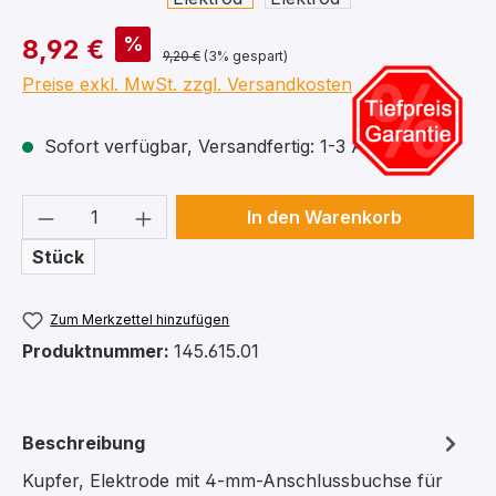
%
8,92 €
9,20 €
(3% gespart)
Preise exkl. MwSt. zzgl. Versandkosten
Sofort verfügbar, Versandfertig: 1-3 Arbeitstage
Produkt Anzahl: Gib den gewünschten We
In den Warenkorb
Stück
Zum Merkzettel hinzufügen
Produktnummer:
145.615.01
Beschreibung
Kupfer, Elektrode mit 4-mm-Anschlussbuchse für