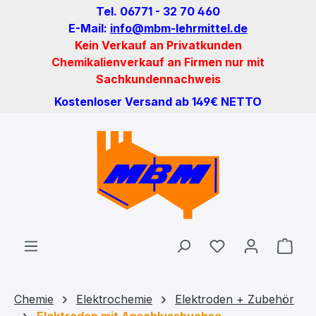
Tel. 06771 - 32 70 460
Zum Hauptinhalt springen
E-Mail:
info@mbm-lehrmittel.de
Kein Verkauf an Privatkunden
Chemikalienverkauf an Firmen nur mit
Sachkundennachweis
Kostenloser Versand ab 149€ NETTO
Du hast 0 Produ
Ware
Chemie
Elektrochemie
Elektroden + Zubehör