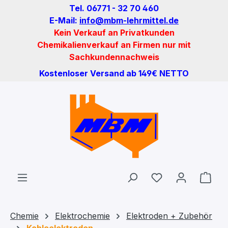
Tel. 06771 - 32 70 460
Zum Hauptinhalt springen
E-Mail:
info@mbm-lehrmittel.de
Kein Verkauf an Privatkunden
Chemikalienverkauf an Firmen nur mit
Sachkundennachweis
Kostenloser Versand ab 149€ NETTO
Du hast 0 Produ
Ware
Chemie
Elektrochemie
Elektroden + Zubehör