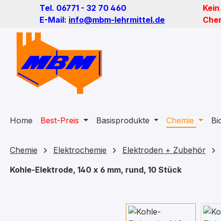
Tel. 06771 - 32 70 460
Kein
m Hauptinhalt springen
Zur Suche springen
Zur Hauptnavigation springen
E-Mail:
info@mbm-lehrmittel.de
Chem
Home
Best-Preis
Basisprodukte
Chemie
Bi
Chemie
Elektrochemie
Elektroden + Zubehör
Kohle-Elektrode, 140 x 6 mm, rund, 10 Stück
Bildergalerie überspringen