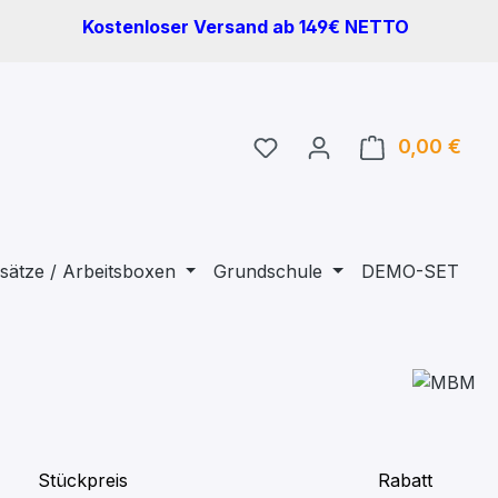
Kostenloser Versand ab 149€ NETTO
Du hast 0 Produkte auf 
0,00 €
Ware
sätze / Arbeitsboxen
Grundschule
DEMO-SET
Stückpreis
Rabatt