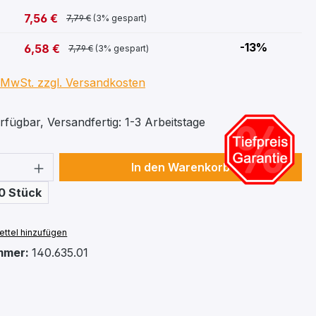
7,56 €
7,79 €
(3% gespart)
-13%
6,58 €
7,79 €
(3% gespart)
. MwSt. zzgl. Versandkosten
fügbar, Versandfertig: 1-3 Arbeitstage
 Anzahl: Gib den gewünschten Wert ein 
In den Warenkorb
0 Stück
ttel hinzufügen
mmer:
140.635.01