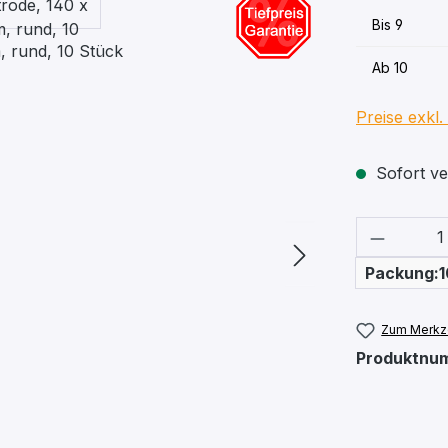
Bis
9
Ab
10
Preise exkl
Sofort ver
Produkt
Packung:1
Zum Merkze
Produktnu