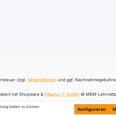
rtsteuer zzgl.
Versandkosten
und ggf. Nachnahmegebühren
lisiert mit Shopware &
Ottscho IT GmbH
© MBM-Lehrmitte
rung bieten zu können.
Konfigurieren
N