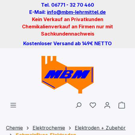
Tel. 06771 - 32 70 460
Zum Hauptinhalt springen
E-Mail:
info@mbm-lehrmittel.de
Kein Verkauf an Privatkunden
Chemikalienverkauf an Firmen nur mit
Sachkundennachweis
Kostenloser Versand ab 149€ NETTO
Du hast 0 Produ
Ware
Chemie
Elektrochemie
Elektroden + Zubehör