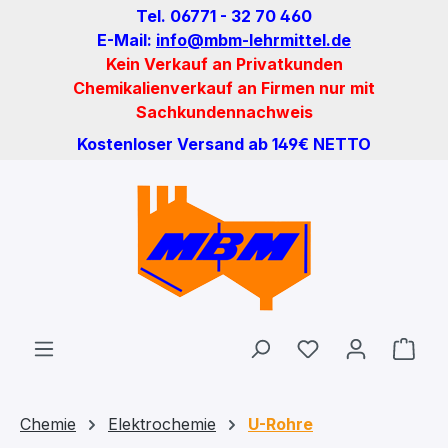
Tel. 06771 - 32 70 460
Zum Hauptinhalt springen
E-Mail:
info@mbm-lehrmittel.de
Kein Verkauf an Privatkunden
Chemikalienverkauf an Firmen nur mit
Sachkundennachweis
Kostenloser Versand ab 149€ NETTO
Du hast 0 Produ
Ware
Chemie
Elektrochemie
U-Rohre