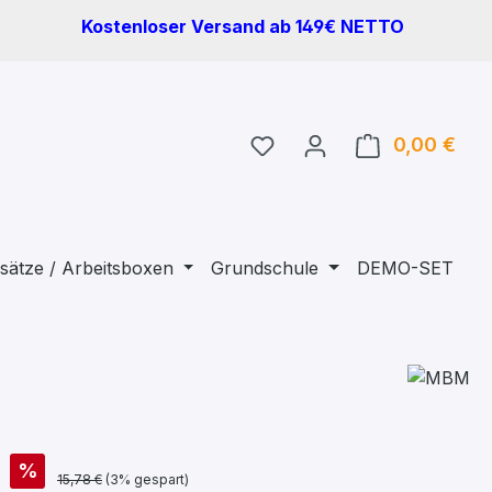
Kostenloser Versand ab 149€ NETTO
Du hast 0 Produkte auf 
0,00 €
Ware
sätze / Arbeitsboxen
Grundschule
DEMO-SET
%
15,78 €
(3% gespart)