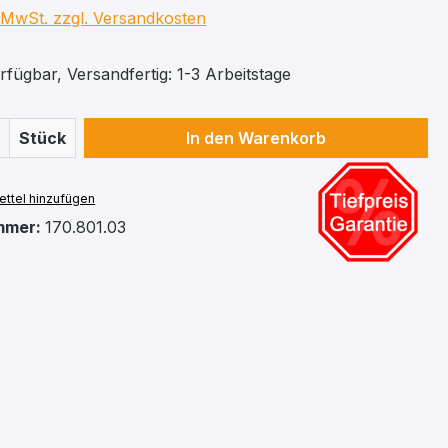
. MwSt. zzgl. Versandkosten
fügbar, Versandfertig: 1-3 Arbeitstage
 Anzahl: Gib den gewünschten Wert ein 
Stück
In den Warenkorb
ttel hinzufügen
mmer:
170.801.03