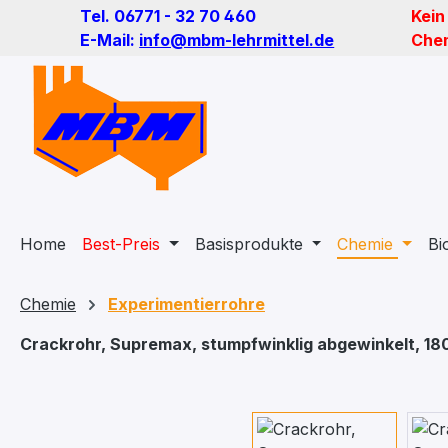
Tel. 06771 - 32 70 460
Kein
m Hauptinhalt springen
Zur Suche springen
Zur Hauptnavigation springen
E-Mail:
info@mbm-lehrmittel.de
Chem
Home
Best-Preis
Basisprodukte
Chemie
Bi
Chemie
Experimentierrohre
Crackrohr, Supremax, stumpfwinklig abgewinkelt, 1
Bildergalerie überspringen