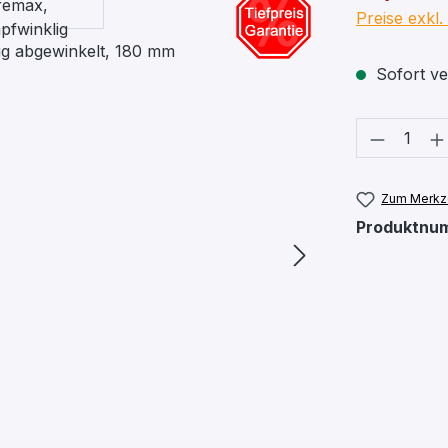
Preise exkl
Sofort ver
Produkt
Zum Merkze
Produktnu