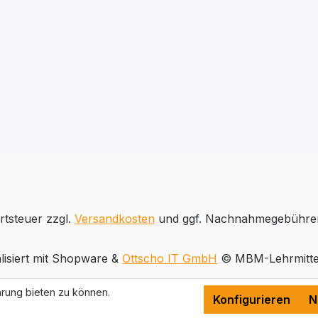
rtsteuer zzgl.
Versandkosten
und ggf. Nachnahmegebühren
lisiert mit Shopware &
Ottscho IT GmbH
© MBM-Lehrmitte
rung bieten zu können.
Konfigurieren
N