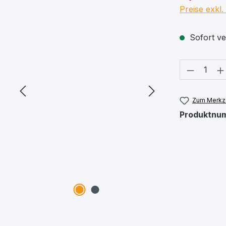
Preise exkl
Sofort ver
Produkt
Zum Merkze
Produktnu