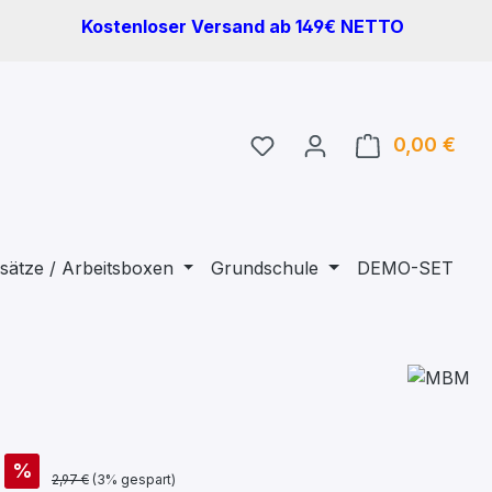
Kostenloser Versand ab 149€ NETTO
Du hast 0 Produkte auf 
0,00 €
Ware
sätze / Arbeitsboxen
Grundschule
DEMO-SET
%
2,97 €
(3% gespart)