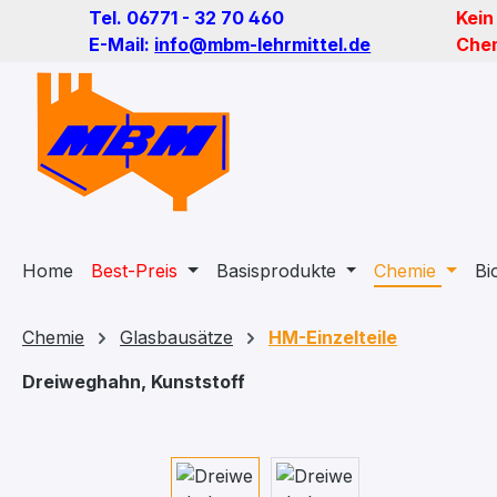
Tel. 06771 - 32 70 460
Kein
m Hauptinhalt springen
Zur Suche springen
Zur Hauptnavigation springen
E-Mail:
info@mbm-lehrmittel.de
Chem
Home
Best-Preis
Basisprodukte
Chemie
Bi
Chemie
Glasbausätze
HM-Einzelteile
Dreiweghahn, Kunststoff
Bildergalerie überspringen