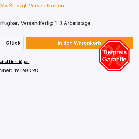
. MwSt. zzgl. Versandkosten
fügbar, Versandfertig: 1-3 Arbeitstage
 Anzahl: Gib den gewünschten Wert ein 
Stück
In den Warenkorb
ttel hinzufügen
mmer:
191.680.90