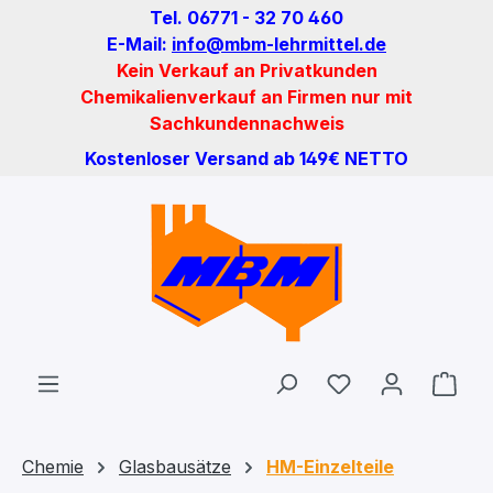
Tel. 06771 - 32 70 460
Zum Hauptinhalt springen
E-Mail:
info@mbm-lehrmittel.de
Kein Verkauf an Privatkunden
Chemikalienverkauf an Firmen nur mit
Sachkundennachweis
Kostenloser Versand ab 149€ NETTO
Du hast 0 Produ
Ware
Chemie
Glasbausätze
HM-Einzelteile