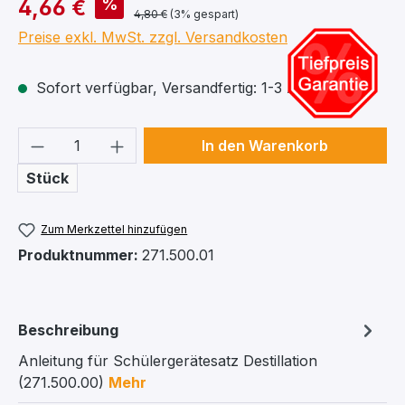
%
4,66 €
4,80 €
(3% gespart)
Preise exkl. MwSt. zzgl. Versandkosten
Sofort verfügbar, Versandfertig: 1-3 Arbeitstage
Produkt Anzahl: Gib den gewünschten We
In den Warenkorb
Stück
Zum Merkzettel hinzufügen
Produktnummer:
271.500.01
Beschreibung
Anleitung für Schülergerätesatz Destillation
(271.500.00)
Mehr