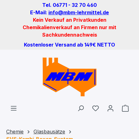
Tel. 06771 - 32 70 460
Zum Hauptinhalt springen
E-Mail:
info@mbm-lehrmittel.de
Kein Verkauf an Privatkunden
Chemikalienverkauf an Firmen nur mit
Sachkundennachweis
Kostenloser Versand ab 149€ NETTO
Du hast 0 Produ
Ware
Chemie
Glasbausätze