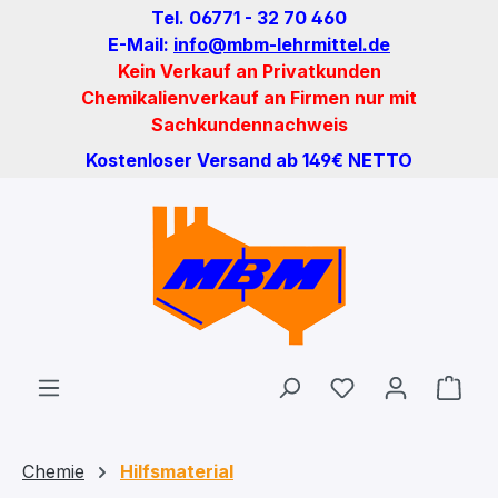
Tel. 06771 - 32 70 460
Zum Hauptinhalt springen
E-Mail:
info@mbm-lehrmittel.de
Kein Verkauf an Privatkunden
Chemikalienverkauf an Firmen nur mit
Sachkundennachweis
Kostenloser Versand ab 149€ NETTO
Du hast 0 Produ
Ware
Chemie
Hilfsmaterial