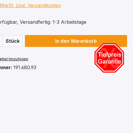
. MwSt. zzgl. Versandkosten
fügbar, Versandfertig: 1-3 Arbeitstage
 Anzahl: Gib den gewünschten Wert ein 
Stück
In den Warenkorb
ttel hinzufügen
mmer:
191.680.93