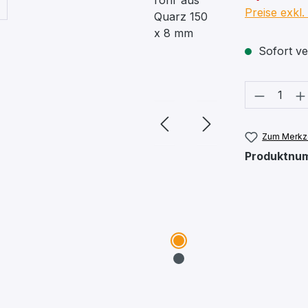
Preise exkl
Sofort ver
Produkt
Zum Merkze
Produktnu