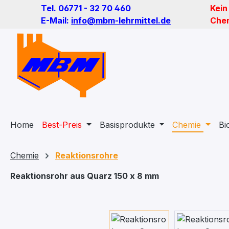
Tel. 06771 - 32 70 460
Kein
m Hauptinhalt springen
Zur Suche springen
Zur Hauptnavigation springen
E-Mail:
info@mbm-lehrmittel.de
Chem
Home
Best-Preis
Basisprodukte
Chemie
Bi
Chemie
Reaktionsrohre
Reaktionsrohr aus Quarz 150 x 8 mm
Bildergalerie überspringen