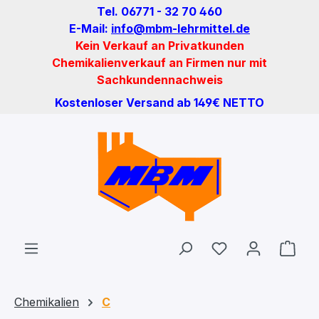
Tel. 06771 - 32 70 460
Zum Hauptinhalt springen
E-Mail:
info@mbm-lehrmittel.de
Kein Verkauf an Privatkunden
Chemikalienverkauf an Firmen nur mit
Sachkundennachweis
Kostenloser Versand ab 149€ NETTO
Du hast 0 Produ
Ware
Chemikalien
C