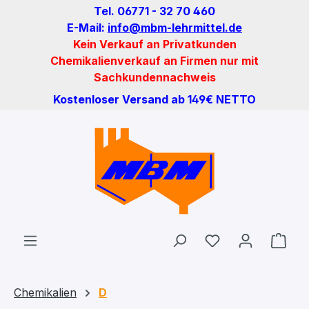
Tel. 06771 - 32 70 460
Zum Hauptinhalt springen
E-Mail:
info@mbm-lehrmittel.de
Kein Verkauf an Privatkunden
Chemikalienverkauf an Firmen nur mit
Sachkundennachweis
Kostenloser Versand ab 149€ NETTO
Du hast 0 Produ
Ware
Chemikalien
D