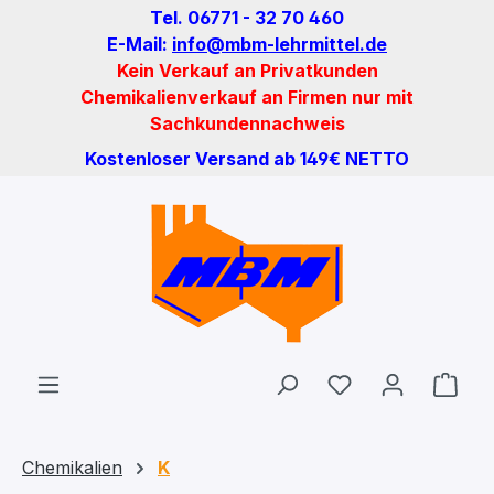
Tel. 06771 - 32 70 460
Zum Hauptinhalt springen
E-Mail:
info@mbm-lehrmittel.de
Kein Verkauf an Privatkunden
Chemikalienverkauf an Firmen nur mit
Sachkundennachweis
Kostenloser Versand ab 149€ NETTO
Du hast 0 Produ
Ware
Chemikalien
K